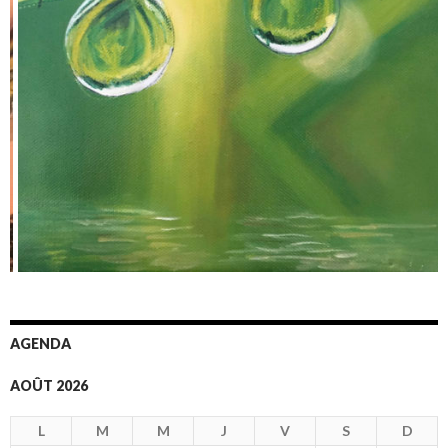
AGENDA
AOÛT 2026
L
M
M
J
V
S
D