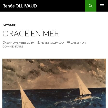
Recherche
Renée OLLIVAUD
ALLER
MENU
AU
PRINCI
CONTENU
PAYSAGE
ORAGE EN MER
25 NOVEMBRE 2019
RENÉE OLLIVAUD
LAISSER UN
COMMENTAIRE