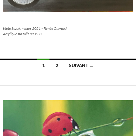
Moto Suzuki – mars 2021 – Renée Ollivaud
Acrylique sur toile 55 x 38
Navigation
1
2
SUIVANT →
des
articles