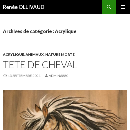
Recherche
Renée OLLIVAUD
ALLER
MENU
AU
PRINCI
CONTENU
Archives de catégorie : Acrylique
ACRYLIQUE
,
ANIMAUX
,
NATURE MORTE
TETE DE CHEVAL
13 SEPTEMBRE 2021
ADMIN6880